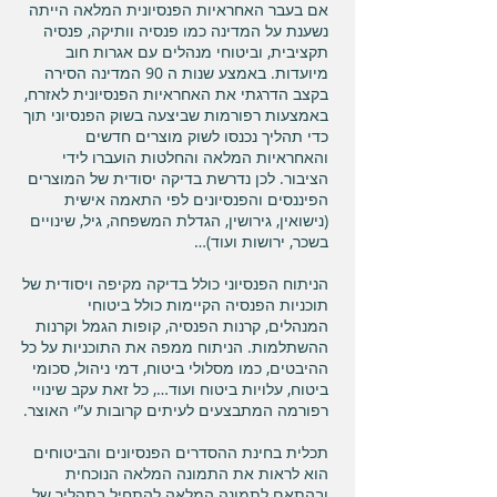
אם בעבר האחראיות הפנסיונית המלאה הייתה
נשענת על המדינה כמו פנסיה וותיקה, פנסיה
תקציבית, וביטוחי מנהלים עם אגרות חוב
מיועדות. באמצע שנות ה 90 המדינה הסירה
בקצב הדרגתי את האחראיות הפנסיונית לאזרח,
באמצעות רפורמות שביצעה בשוק הפנסיוני תוך
כדי תהליך נכנסו לשוק מוצרים חדשים
והאחראיות המלאה והחלטות הועברו לידי
הציבור. לכן נדרשת בדיקה יסודית של המוצרים
הפיננסים והפנסיונים לפי התאמה אישית
(נישואין, גירושין, הגדלת המשפחה, גיל, שינויים
בשכר, ירושות ועוד)…
הניתוח הפנסיוני כולל בדיקה מקיפה ויסודית של
תוכניות הפנסיה הקיימות כולל ביטוחי
המנהלים, קרנות הפנסיה, קופות הגמל וקרנות
ההשתלמות. הניתוח ממפה את התוכניות על כל
ההיבטים, כמו מסלולי ביטוח, דמי ניהול, סכומי
ביטוח, עלויות ביטוח ועוד…, כל זאת עקב שינויי
רפורמה המתבצעים לעיתים קרובות ע”י האוצר.
תכלית בחינת ההסדרים הפנסיונים והביטוחים
הוא לראות את התמונה המלאה הנוכחית
ובהתאם לתמונה המלאה להתחיל בתהליך של