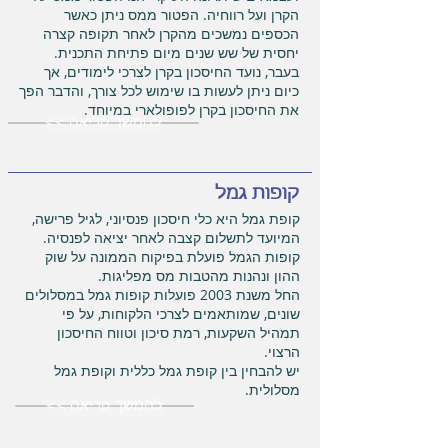
הקרן ועל רווחיה. הפטור ממס ניתן כאשר
הכספים נמשכים מהקרן לאחר תקופה קצרה
יחסית של שש שנים מיום פתיחת התכנית.
בעבר, נועד החיסכון בקרן לצרכי לימודים, אך
כיום ניתן לעשות בו שימוש לכל צורך, והדבר הפך
את החיסכון בקרן לפופולארי במיוחד.
<< להמשך קריאה
קופות גמל
קופת גמל היא כלי חיסכון פנסיוני, לגיל פרישה,
המיועד לתשלום קצבה לאחר יציאה לפנסיה.
קופות הגמל פועלת בפיקוח הממונה על שוק
ההון ונהנות מהטבות מס מפליגות.
החל משנת 2003 פועלות קופות גמל במסלולים
שונים, שמותאמים לצרכי הלקוחות, על פי
תמהיל השקעות, רמת סיכון וטווח החיסכון
הרצוי.
יש להבחין בין קופת גמל כללית וקופת גמל
מסלולית.
<< להמשך קריאה