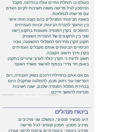
בעולם בו תוחלת החיים עולה בהדרגה, מקבל
החיסכון לגיל פרישה משנה חשיבות לקיום האדם
עם פרישתו לגמלאות.
בשונה מביטוחי המנהלים בהם נקבע חוזה אישי
בין החוסך לחברת הביטוח, זכויות העמיתים
החוסכים בקרן הפנסיה מעוגנות בתקנון (ישנו
שוני בין התקנונים של החברות השונות).
תקנון הקרן מתייחס למסלולי ההשקעה, גובה
הכיסויים הביטוחים אותם מקבלים העמיתים
בקרן ודרך חישוב הקצבה.
חשוב לדעת כי הקרן יכולה לערוך שינויים בתקנון
באופן חד צדדי בכפוף לאישור משרד האוצר.
גם אם אתם בתחילת דרככם בשוק העבודה, ויום
הפרישה עוד רחוק מכם, להחלטה שתקבלו היום
בבחירת מסלול הפנסיה שלכם, ישנה חשיבות
מכרעת להמשך חייכם.
<< להמשך קריאה
ביטוח מנהלים
הינו מכשיר פנסיוני, המשלב שני מרכיבים:
מרכיב חסכון- חסכון פנסיוני לגיל פרישה
מרכיב ביטוחי- ביטוח חיים וביטוח לכיסוי אובדן