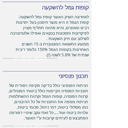
קופות גמל להשקעה
לאחרונה השיק האוצר קופת גמל להשקעה.
קופת הגמל זו היא מוצר חיסכון בעל יתרונות
רבים ומגוונים, והיא מהווה תחליף מצוין
לפיקדונות וחסכונות בנקאים ואפילו אלטרנטיבה
לשילוב עם תיק השקעות .
ממוצע התשואה המצטברת ב-15 השנים
האחרונות בקופות הגמל 150% כלומר ריבית
שנתית של 5.8% לשנה (!).
<< להמשך קריאה
תכנון פנסיוני
הניתוח הפנסיוני כולל בדיקה מקיפה ויסודית של
תוכניות הפנסיה הקיימות כולל ביטוחי המנהלים,
קרנות הפנסיה, קופות הגמל וקרנות ההשתלמות.
הניתוח ממפה את התוכניות על כל ההיבטים,
כמו מסלולי ביטוח, דמי ניהול, סכומי ביטוח,
עלויות ביטוח ועוד…, כל זאת עקב שינויי רפורמה
המתבצעים לעיתים קרובות ע”י האוצר.
<< להמשך קריאה