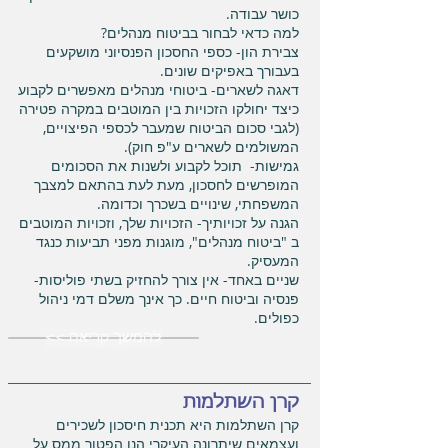
כושר עבודה.
למה כדאי לבחור בביטוח מנהלים?
צבירת הון- כספי החסכון הפנסיוני מושקעים
בעבורך באפיקים שונים.
דאגה לשארים- ביטוחי מנהלים מאפשרים לקבוע
כיצד יחולקו הזכויות בין המוטבים במקרה פטירה
(לגבי סכום הביטוח שמעבר לכספי הפיצויים,
המשולמים לשארים ע"פ חוק).
גמישות- תוכל לקבוע ולשנות את הסכומים
המופרשים לחסכון, מעת לעת בהתאם למצבך
המשפחתי, שינויים בשכרך וכדומה.
הגנה על זכויותיך- הזכויות שלך, וזכויות המוטבים
ב "ביטוח מנהלים", מוגנות מפני תביעות כנגד
המעסיק.
שניים באחד- אין צורך להחזיק בשתי פוליסות-
פנסיה וביטוח חיים. כך אינך משלם דמי ניהול
כפולים.
<< להמשך קריאה
קרן השתלמות
קרן השתלמות היא תכנית חיסכון לשכירים
ועצמאים שיתרונה העיקרי הנו הפטור ממס על