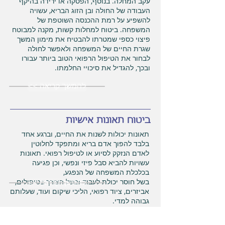
עקב המחלה. בנוסף, הפסקה או ירידה בהיקף
העבודה של החולה ובן הזוג הבריא, עשויה
להשפיע על רמת ההכנסה השוטפת של
המשפחה. ביטוח למחלות קשות, מקנה למבוטח
פיצוי כספי שמטרתו להבטיח את מימון המשך
שגרת החיים של המשפחה ולאפשר לחולה
לבחור את הטיפול הרפואי הטוב ביותר עבורו
ובכך, להגדיל את סיכויי החלמתו.
<< להמשך קריאה
ביטוח תאונות אישיות
תאונות יכולות לשנות את החיים, וברגע אחד
בלבד להפוך אדם בריא ומתפקד לחלוטין
לאדם הנזקק לסיוע או לטיפול רפואי. תאונות
עשויות להביא סבל פיזי ונפשי, וכן פגיעה
בכלכלת המשפחה של הנפגע,
בשל חוסר יכולת לעבוד ובשל הצורך בטיפולים,
<< להמשך קריאה
אביזרים, ציוד רפואי, הליכי שיקום ועוד, שעלותם
גבוהה למדי.